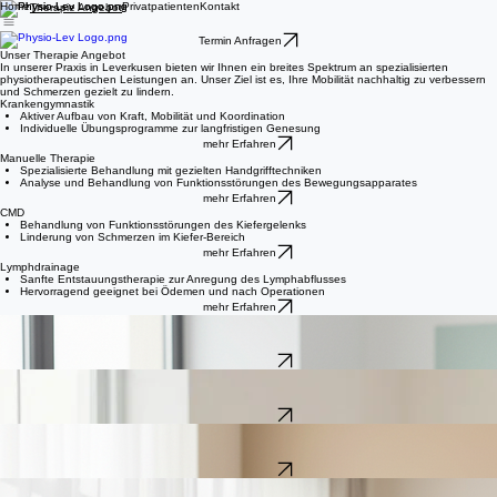
Home
Privatpatienten
Kontakt
Therapie Angebot
Termin Anfragen
Unser Therapie Angebot
In unserer Praxis in Leverkusen bieten wir Ihnen ein breites Spektrum an spezialisierten
physiotherapeutischen Leistungen an. Unser Ziel ist es, Ihre Mobilität nachhaltig zu verbessern
und Schmerzen gezielt zu lindern.
Krankengymnastik
Aktiver Aufbau von Kraft, Mobilität und Koordination
Individuelle Übungsprogramme zur langfristigen Genesung
mehr Erfahren
Manuelle Therapie
Spezialisierte Behandlung mit gezielten Handgrifftechniken
Analyse und Behandlung von Funktionsstörungen des Bewegungsapparates
mehr Erfahren
CMD
Behandlung von Funktionsstörungen des Kiefergelenks
Linderung von Schmerzen im Kiefer-Bereich
mehr Erfahren
Lymphdrainage
Sanfte Entstauungstherapie zur Anregung des Lymphabflusses
Hervorragend geeignet bei Ödemen und nach Operationen
mehr Erfahren
PNF (Neuro)
Therapie zur Verbesserung des Zusammenspiels von Nerven und Muskeln
Einsatz spezieller Bewegungsmuster
mehr Erfahren
Bobath
Spezialisierte Behandlung bei neurologischen Erkrankungen
Förderung von Bewegungsfähigkeit
mehr Erfahren
Beckenbodengymnastik
Gezieltes Training zur Stärkung der Beckenbodenmuskulatur
Unterstützung bei Inkontinenz
mehr Erfahren
Yoga
Präzise angeleitetes Hatha-Yoga