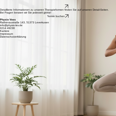
Ausgleich muskulärer Dysbalancen
mehr Erfahren
Detaillierte Informationen zu unseren Therapieformen finden Sie auf unseren Detail-Seiten.
Bei Fragen beraten wir Sie jederzeit gerne!
Termin buchen
Physio Voss
Rathenaustraße 143, 51373 Leverkusen
info@physio-lev.de
0214 49238
Karriere
Impressum
Datenschutzerklärung