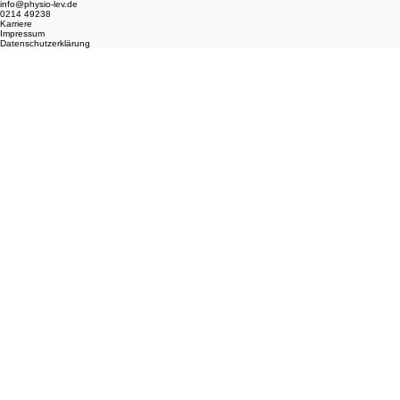
info@physio-lev.de
0214 49238
Karriere
Impressum
Datenschutzerklärung