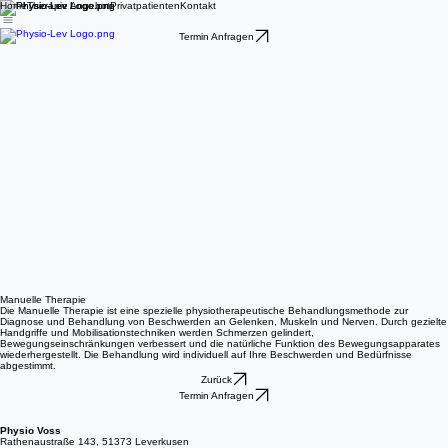
Home
Therapie Angebot
Privatpatienten
Kontakt
Termin Anfragen
Manuelle Therapie
Die Manuelle Therapie ist eine spezielle physiotherapeutische Behandlungsmethode zur
Diagnose und Behandlung von Beschwerden an Gelenken, Muskeln und Nerven. Durch gezielte
Handgriffe und Mobilisationstechniken werden Schmerzen gelindert,
Bewegungseinschränkungen verbessert und die natürliche Funktion des Bewegungsapparates
wiederhergestellt. Die Behandlung wird individuell auf Ihre Beschwerden und Bedürfnisse
abgestimmt.
Zurück
Termin Anfragen
Physio Voss
Rathenaustraße 143, 51373 Leverkusen