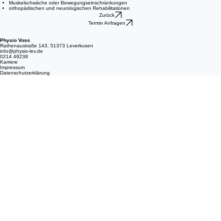
Muskelschwäche oder Bewegungseinschränkungen
orthopädischen und neurologischen Rehabilitationen
Zurück
Termin Anfragen
Physio Voss
Rathenaustraße 143, 51373 Leverkusen
info@physio-lev.de
0214 49238
Karriere
Impressum
Datenschutzerklärung