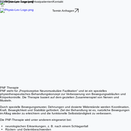
Home
Therapie Angebot
Privatpatienten
Kontakt
Termin Anfragen
PNF Therapie
PNF steht für „Propriozeptive Neuromuskuläre Fazilitation“ und ist ein spezielles
physiotherapeutisches Behandlungskonzept zur Verbesserung von Bewegungsabläufen und
Körperkontrolle. Die Therapie basiert auf dem gezielten Zusammenspiel von Nerven und
Muskeln.
Durch spezielle Bewegungsmuster, Dehnungen und dosierte Widerstände werden Koordination,
Kraft, Beweglichkeit und Stabilität gefördert. Ziel der Behandlung ist es, natürliche Bewegungen
im Alltag wieder zu erleichtern und die funktionelle Selbstständigkeit zu verbessern.
Die PNF-Therapie wird unter anderem eingesetzt bei:
neurologischen Erkrankungen, z. B. nach einem Schlaganfall
Rücken- und Gelenkbeschwerden