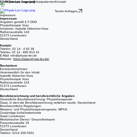
Home
Therapie Angebot
Privatpatienten
Kontakt
Termin Anfragen
Impressum
Impressum
Angaben gemäß § 5 DDG
Physiotherapie Voss
Inhaberin: Isabelle Hübscher-Voss
Rathenaustraße 143
51373 Leverkusen
Deutschland
Kontakt
Telefon: 02 14 - 4 92 38
Telefax: 02 14 - 890 813 41
E-Mail: info
@physio-lev.de
Website:
https://www.physio-lev.de/
Rechtsform
Einzelunternehmen
Verantwortlich für den Inhalt
Isabelle Hübscher-Voss
Physiotherapie Voss
Rathenaustraße 143
51373 Leverkusen
Deutschland
Berufsbezeichnung und berufsrechtliche Angaben
Gesetzliche Berufsbezeichnung: Physiotherapeutin
Staat, in dem die Berufsbezeichnung verliehen wurde: Deutschland
Berufsrechtliche Regelungen:
Masseur- und Physiotherapeutengesetz, MPhG
Zuständige Aufsichtsbehörde
Stadt Leverkusen
Medizinischer Dienst / Gesundheitsamt
Paracelsusstraße 19
51375 Leverkusen
Deutschland
Telefon: 0214 406-5301