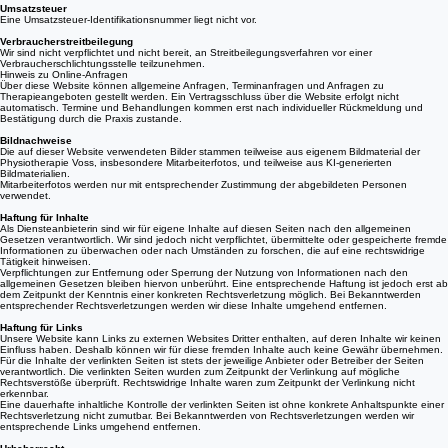
Umsatzsteuer
Eine Umsatzsteuer-Identifikationsnummer liegt nicht vor.
Verbraucherstreitbeilegung
Wir sind nicht verpflichtet und nicht bereit, an Streitbeilegungsverfahren vor einer
Verbraucherschlichtungsstelle teilzunehmen.
Hinweis zu Online-Anfragen
Über diese Website können allgemeine Anfragen, Terminanfragen und Anfragen zu
Therapieangeboten gestellt werden. Ein Vertragsschluss über die Website erfolgt nicht
automatisch. Termine und Behandlungen kommen erst nach individueller Rückmeldung und
Bestätigung durch die Praxis zustande.
Bildnachweise
Die auf dieser Website verwendeten Bilder stammen teilweise aus eigenem Bildmaterial der
Physiotherapie Voss, insbesondere Mitarbeiterfotos, und teilweise aus KI-generierten
Bildmaterialien.
Mitarbeiterfotos werden nur mit entsprechender Zustimmung der abgebildeten Personen
verwendet.
Haftung für Inhalte
Als Diensteanbieterin sind wir für eigene Inhalte auf diesen Seiten nach den allgemeinen
Gesetzen verantwortlich. Wir sind jedoch nicht verpflichtet, übermittelte oder gespeicherte fremde
Informationen zu überwachen oder nach Umständen zu forschen, die auf eine rechtswidrige
Tätigkeit hinweisen.
Verpflichtungen zur Entfernung oder Sperrung der Nutzung von Informationen nach den
allgemeinen Gesetzen bleiben hiervon unberührt. Eine entsprechende Haftung ist jedoch erst ab
dem Zeitpunkt der Kenntnis einer konkreten Rechtsverletzung möglich. Bei Bekanntwerden
entsprechender Rechtsverletzungen werden wir diese Inhalte umgehend entfernen.
Haftung für Links
Unsere Website kann Links zu externen Websites Dritter enthalten, auf deren Inhalte wir keinen
Einfluss haben. Deshalb können wir für diese fremden Inhalte auch keine Gewähr übernehmen.
Für die Inhalte der verlinkten Seiten ist stets der jeweilige Anbieter oder Betreiber der Seiten
verantwortlich. Die verlinkten Seiten wurden zum Zeitpunkt der Verlinkung auf mögliche
Rechtsverstöße überprüft. Rechtswidrige Inhalte waren zum Zeitpunkt der Verlinkung nicht
erkennbar.
Eine dauerhafte inhaltliche Kontrolle der verlinkten Seiten ist ohne konkrete Anhaltspunkte einer
Rechtsverletzung nicht zumutbar. Bei Bekanntwerden von Rechtsverletzungen werden wir
entsprechende Links umgehend entfernen.